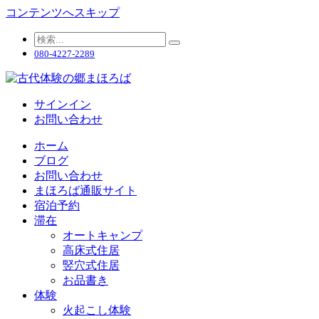
コンテンツへスキップ
080-4227-2289
サインイン
お問い合わせ
ホーム
ブログ
お問い合わせ
まほろば通販サイト
宿泊予約
滞在
オートキャンプ
高床式住居
竪穴式住居
お品書き
体験
火起こし体験