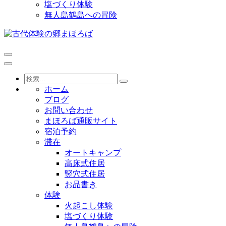
塩づくり体験
無人島鶴島への冒険
ホーム
ブログ
お問い合わせ
まほろば通販サイト
宿泊予約
滞在
オートキャンプ
高床式住居
竪穴式住居
お品書き
体験
火起こし体験
塩づくり体験